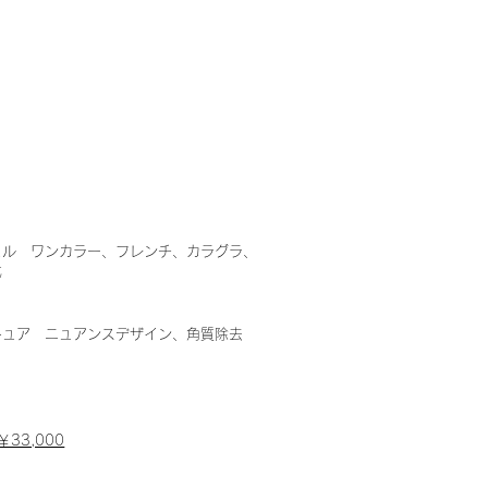
ェル ワンカラー、フレンチ、カラグラ、
成
キュア ニュアンスデザイン、角質除去
 ￥33,000