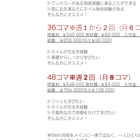
▷ワンカラーがある程度綺麗に塗ることができる
▷既にお友達などにネイル施術経験がある
そんな方にオススメ！
36コマ
※週１から２回（月６
授業
料:
￥540,000
教材費: ￥83,000 入学金: 
総額
￥656,000(月々￥90,000)
▷ネイルが完全未経験
▷基礎からしっかり学びたい
そんな方にオススメ！
48コマ※週２回（月８コマ）
授業料:
￥648,000 教材費: ￥83,000 入学金: 
総額
￥764,000(月々￥108,000)
▷フットも学びたい
▷ネイルが完全未経験
▷不器用なので時間をかけて学びたい
そんな方にオススメ！
※Basic技術をメインに一律ではなく、一人ひと