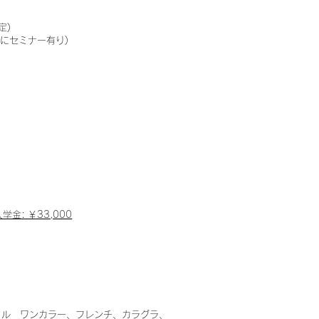
方限定)
にセミナー有り)
学金: ￥33,000
ェル ワンカラー、フレンチ、カラグラ、