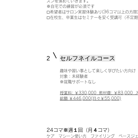
スンを進めていきます。
※自宅での練習が必須です
◻︎希望者はサロン実習体験あり(36コマ以上の
◻︎在校生、卒業生はセミナー
​を
安く受講可（不定期
2
セルフネイルコース
趣味や習い事として楽しく学びたい方向け
対象：未経験者
​※就職サポート
なし
授業料:
￥330,000
教材費: ￥83,000 入
総額
￥446,000(月々￥55,000)
24コマ※週１回（月４コマ）
ケア マシーン使い方 ファイリング ベースジ