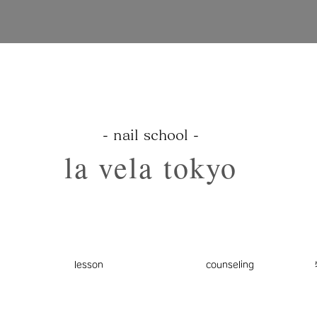
​- nail school -
​la vela tokyo
lesson
counseling