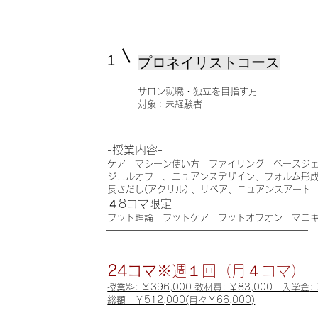
1
プロネイリストコース
サロン就職・独立を目指す方
対象：未経験者
-授業内容-
ケア マシーン使い方 ファイリング ベースジ
ジェルオフ 、ニュアンスデザイン、フォルム形
長さだし(アクリル) 、リペア、ニュアンスアート
４8コマ限定
フット理論 フットケア フットオフオン マニ
24コマ
※週１回（月４コマ）
授業料: ￥396,000 教材費: ￥83,000 入学金
:
総額
￥512,000(月々￥66,000)