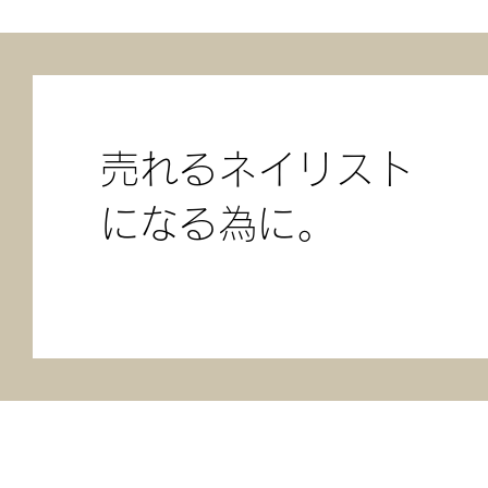
​売れる
ネイリスト
になる為に。