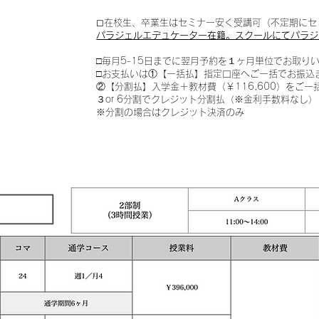
◻︎在校生、卒業生はセミナー安く受講可（不定期にセ
パラジェルエデュケーター在籍。スクールにてパラジ
□毎月5-15日までに翌月予約を１ヶ月単位でお取
□お支払いは①【一括払】指定口座へご一括でお振
②【分割払】入学金＋教材費（￥116,600）をご
３or 6分割でクレジット分割払（※金利手数料なし）
※分割の場合はクレジット決済のみ