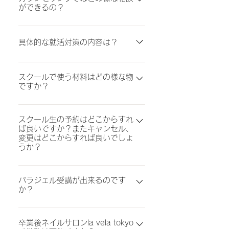
ができるの？
必須の技術を全て学びます。 また生徒さ
★4.9 2017年にOPEN、2025年で9年
きます。 ③未経験から売れるネイリスト
ん同士で相モデルを行い、上達してきた段
目となります。 スタッフ数21名 客単価平
になったノウハウがある！ →経営元のネ
スクールでどんな事を学ぶのか、コースや
階で外部モデルさんをお呼びします。卒業
均12000円 スタッフ平均月売上80万 年
イルサロンもほとんどが未経験からの入社
料金など細かくお話をさせていただきま
具体的な就活対策の内容は？
時までに何十人とモデルさんのお爪での実
間売上7000万のサロンです。 2020年に
です。 その中で１年で９０万、３年で１
す。 今後の目標などもヒアリングさせて
践的な授業を行い、サロンワーク技術を取
【nail school】la vela tokyoを開校 4年目
００万と売上を上げるスタッフへと育て上
まずは３ヶ月経つ頃に、生徒さんご自身で
いただき、最適なコースをご案内いたしま
得します。 モデルさんを実際のお客様に
に【短期実験型ネイルスクール】としてス
げた実績があります。 もちろん回転数を
スクールで使う材料はどの様な物
サロンへ足を運び沢山のサロンさんを見学
す。 現役ネイリストだからこその目線
見立てて施術をし、就職や開業時大切にな
クールをリニューアル。
重視して勤務ではなく、高単価であるから
ですか？
していきます。 その後、就職カウンセリ
で、どんなサロンが働きやすいのかやエリ
る時間内に綺麗に施術する練習や、接客、
こそ売上を上げることができました。ネイ
ングシートを提出していただき生徒さんの
アごとのお客さまやネイルデザインの違
入学日当日にこれから使用する材料はすべ
提案、カウンセリングも同時に学んでいき
ルストになるからには高単価を上げる売れ
ご要望にあった就職先を数社ご紹介いたし
い、サロン就職や自宅サロンを出すために
スクール生の予約はどこからすれ
てスクールで用意致します。 プロ用品の
ます。
るネイリストになって欲しい。 高単価を
ます。 生徒さんの一人ひとりと応募サロ
必要なことなどお話しいたします。 まず
ば良いですか？またキャンセル、
教材を使いますので、サロン就職後も長く
上げるには、技術はもちろんのこと提案力
変更はどこからすれば良いでしょ
ンをご相談しその後就職先を決めたら、履
は初めの一歩！カウンセリングにて詳しく
お使いいただけます。 商材についてはラ
やスピード、お客様に感動を与える細かい
うか？
歴書添削や模擬試験など個別で対策を行い
ご案内をいたしますのでご予約お待ちして
イトも揃っております。
気配りや先回りの質問等が必要です。 ネ
万全の体制で採用試験を迎えます。 面接
おります♪ カウンセリングご予約はLINEま
スクール生専用予約サイト（下記サイト）
イリストはマルチタスクで施術対応してい
を行っている現役ネイリストだからこその
たは、ホームページのカウンセリングフォ
パラジェル受講が出来るのです
からご予約をお願いいたします。 キャン
くため、よりサロンワークに特化した実践
目線で、採用されやすい履歴書の書き方を
ームよりお待ちしております。
か？
セル、変更も同じサイトから行えます。
的な内容を学べるスクールです。
お伝えいたします。
LINEと連携していますので、LINE登録を
パラジェルエデュケーターが在籍している
していただけますとLINEで予約日を確認
卒業後ネイルサロンla vela tokyo
ので、スクールで受講が可能です。 パラ