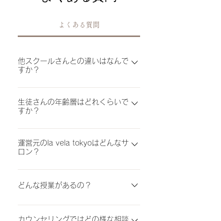
よくある質問
他スクールさんとの違いはなんで
すか？
他スクールさんとの違いについては ①売
生徒さんの年齢層はどれくらいで
れるネイリストがゴール！ →ネイリスト
すか？
には誰でもなれます。 当スクールではネ
イリストではなく“売れるネイリスト”を目
ネイルスクールが銀座にある為、２０代後
指します。 そのための接客や対応力、も
運営元のla vela tokyoはどんなサ
半から３０代の生徒さんが８割です。 そ
ちろん技術力と多方面でサポートし教えて
ロン？
の他にも２０代前半や４０代の生徒さんも
いきます。 ②講師が現役ネイリスト →ほ
いらっしゃいます。
銀座|青山のネイルサロン la vela
とんどのネイルスクールが、第一線を退い
tokyo〔ラヴェラ〕 【大人ニュアンスネイ
た講師専門の方が教えています。 当スク
どんな授業があるの？
ル】をテーマに流行りのニュアンスネイル
ールでは第一線で売上をあげて活躍してい
マシーンやワンカラーなど基礎技術を中心
を大人女性でも楽しめるデザインに落とし
る現役ネイリストが講師なので、サロンワ
カウンセリングではどの様な相談
に学び、デザインや接客とサロンワークで
込むのが得意なサロン。 Google口コミ
ークで本当に必要な事に特化して教えてい