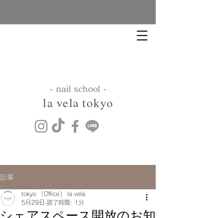
​- nail school -
​la vela tokyo
記事
tokyo 〔Office〕 la vela
5月29日
読了時間: 1分
シェアスペース開放のお知